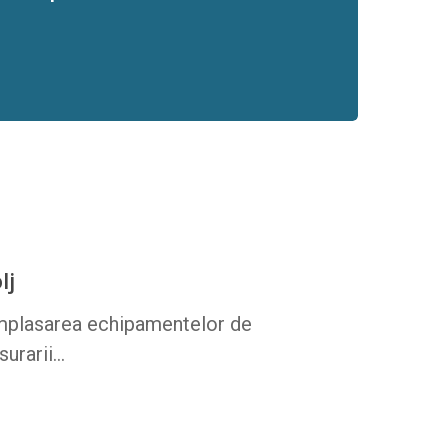
lj
Amplasarea echipamentelor de
surarii…