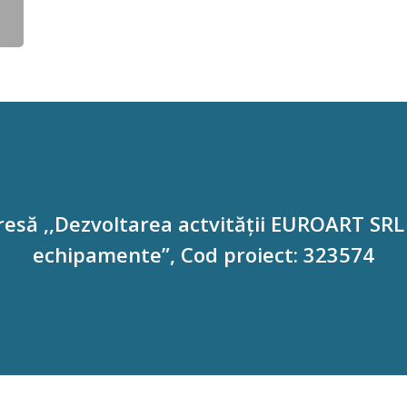
esă ,,Dezvoltarea actvității EUROART SRL p
echipamente”, Cod proiect: 323574