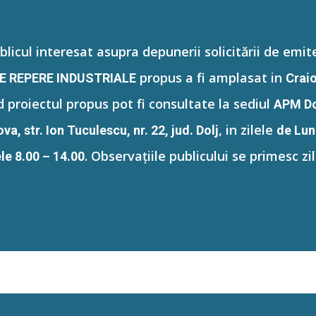
licul interesat asupra depunerii solicitării de emi
propus a fi amplasat in
E REPERE INDUSTRIALE
Craio
d proiectul propus pot fi consultate la sediul
APM Do
, in zilele
va, str. Ion Tuculescu, nr. 22, jud. Dolj
de Luni
.
Observațiile publicului se primesc zil
ele 8.00 – 14.00