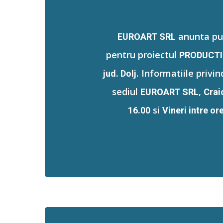
anunta pub
EUROART SRL
pentru proiectul
PRODUCTI
.
Informatiile privin
jud. Dolj
sediul
,
EUROART SRL
Craio
si
16.00
Vineri intre or